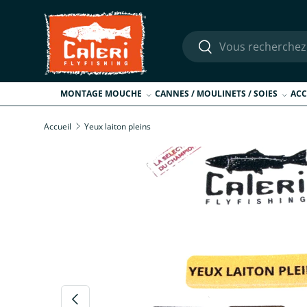
Aller au contenu
Recherche
Rechercher
MONTAGE MOUCHE
CANNES / MOULINETS / SOIES
ACC
Accueil
Yeux laiton pleins
L’image 4 est maintenant disponible dans la vue de
Passer aux informations produits
Précédent