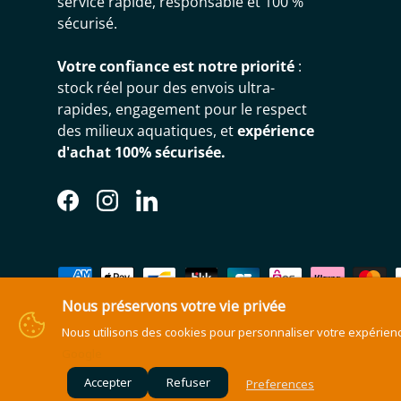
service rapide, responsable et 100 %
sécurisé.
Votre confiance est notre priorité
:
stock réel pour des envois ultra-
rapides, engagement pour le respect
des milieux aquatiques, et
expérience
d'achat 100% sécurisée.
Facebook
Instagram
LinkedIn
Moyens de paiement acceptés
Nous préservons votre vie privée
Nous utilisons des cookies pour personnaliser votre expérience,
Google
© 2026
Caleri Fly Fishing
.
Site réalisé par l'agence de communication
Accepter
Refuser
Preferences