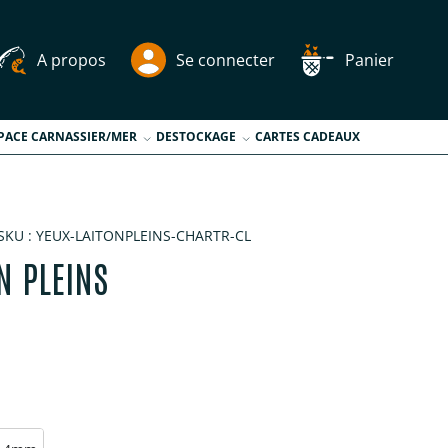
A propos
Se connecter
Panier
PACE CARNASSIER/MER
DESTOCKAGE
CARTES CADEAUX
SKU :
YEUX-LAITONPLEINS-CHARTR-CL
N PLEINS
tuel