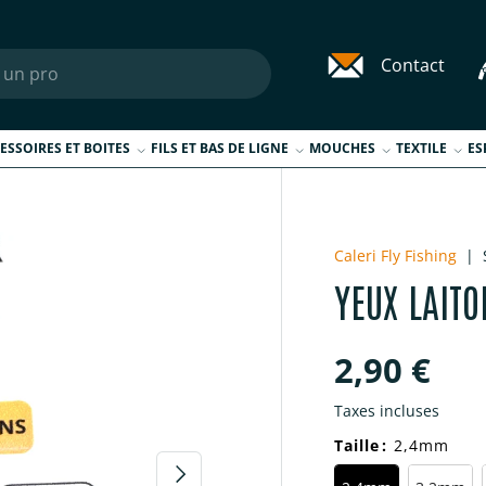
Contact
ESSOIRES ET BOITES
FILS ET BAS DE LIGNE
MOUCHES
TEXTILE
ES
 galerie
Caleri Fly Fishing
|
YEUX LAITO
Prix habi
2,90 €
Taxes incluses
Taille
:
2,4mm
Suivant