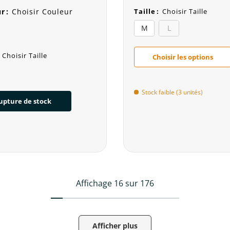
ur
:
Choisir Couleur
Taille
:
Choisir Taille
M
L
Choisir Taille
Choisir les options
Stock faible (3 unités)
upture de stock
Affichage 16 sur 176
Afficher plus