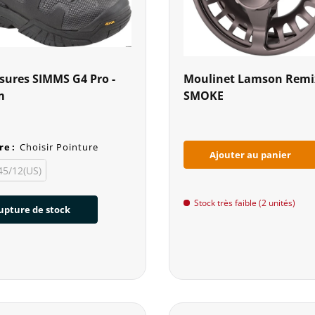
sures SIMMS G4 Pro -
Moulinet Lamson Remi
m
SMOKE
re
:
Choisir Pointure
Ajouter au panier
 45/12(US)
Stock très faible (2 unités)
upture de stock