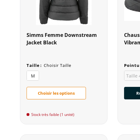
Simms Femme Downstream
Chaus
Jacket Black
Vibra
Taille
:
Choisir Taille
Pointu
M
Taille
Choisir les options
R
Stock très faible (1 unité)