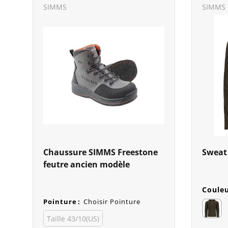
SIMMS
SIMMS
Chaussure SIMMS Freestone
Sweat
feutre ancien modèle
Coule
Pointure
:
Choisir Pointure
Taille 43/10(US)