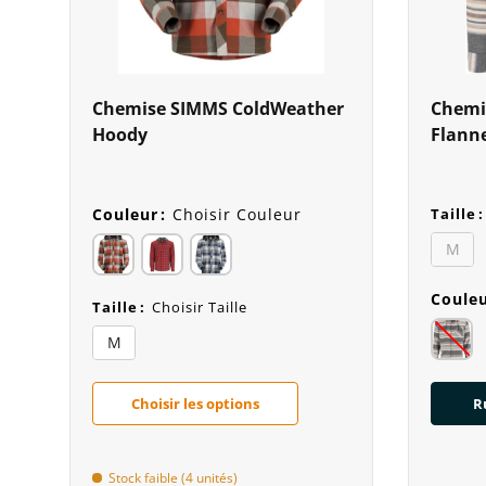
Chemise SIMMS ColdWeather
Chemi
Hoody
Flann
Couleur
:
Choisir Couleur
Taille
:
M
Coule
Taille
:
Choisir Taille
M
Choisir les options
R
Stock faible (4 unités)