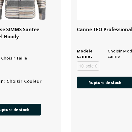
se SIMMS Santee
Canne TFO Professional 
el Hoody
Modèle
Choisir Mod
canne
:
canne
Choisir Taille
10' soie 6
ur
:
Choisir Couleur
Rupture de stock
upture de stock