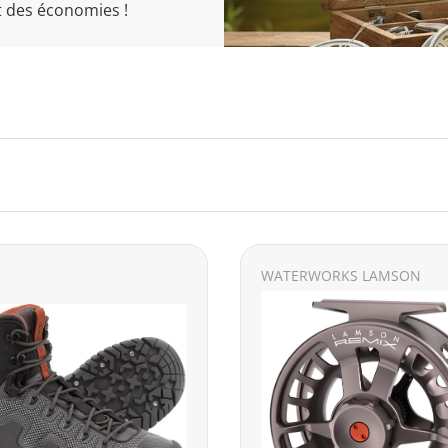
nt des économies !
WATERWORKS LAMSON