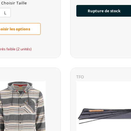
Choisir Taille
Rupture de stock
L
oisir les options
rès faible (2 unités)
TFO