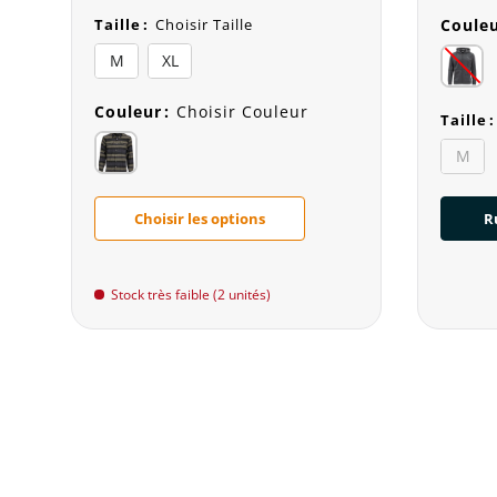
Taille
:
Choisir Taille
Coule
M
XL
Couleur
:
Choisir Couleur
Taille
:
M
Choisir les options
R
Stock très faible (2 unités)