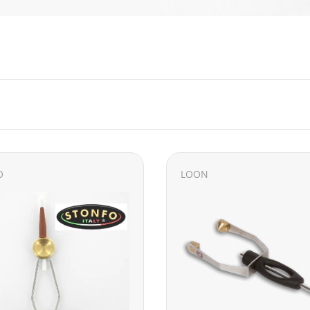
O
LOON