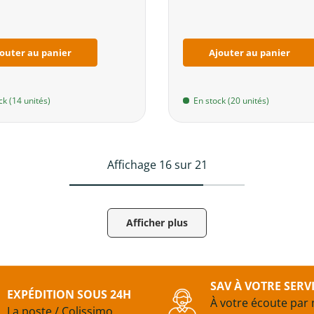
outer au panier
Ajouter au panier
ck (14 unités)
En stock (20 unités)
Affichage 16 sur 21
Afficher plus
SAV À VOTRE SERV
EXPÉDITION SOUS 24H
À votre écoute par 
La poste / Colissimo