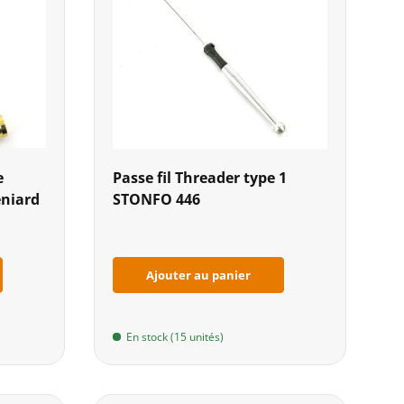
e
Passe fil Threader type 1
eniard
STONFO 446
Ajouter au panier
En stock (15 unités)