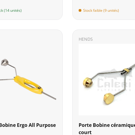
ck (14 unités)
Stock faible (9 unités)
HENDS
Bobine Ergo All Purpose
Porte Bobine céramiqu
court