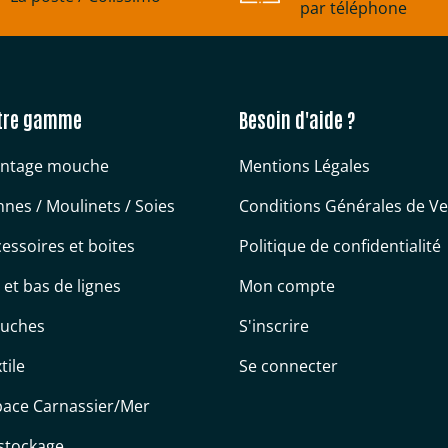
par téléphone
tre gamme
Besoin d'aide ?
ntage mouche
Mentions Légales
nes / Moulinets / Soies
Conditions Générales de V
essoires et boites
Politique de confidentialité
s et bas de lignes
Mon compte
uches
S'inscrire
tile
Se connecter
pace Carnassier/Mer
stockage