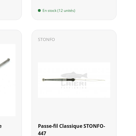
En stock (12 unités)
STONFO
e
Passe-fil Classique STONFO-
447