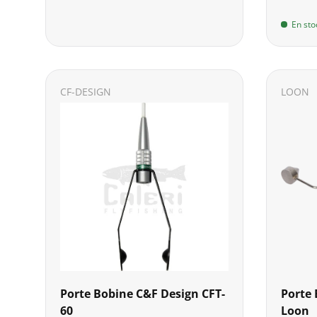
En sto
CF-DESIGN
LOON
Porte Bobine C&F Design CFT-
Porte 
60
Loon