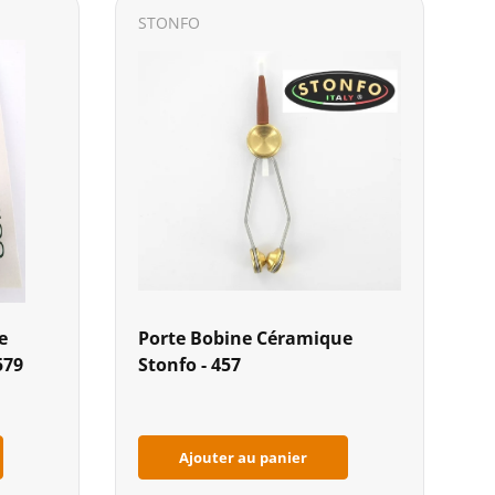
STONFO
e
Porte Bobine Céramique
579
Stonfo - 457
Ajouter au panier