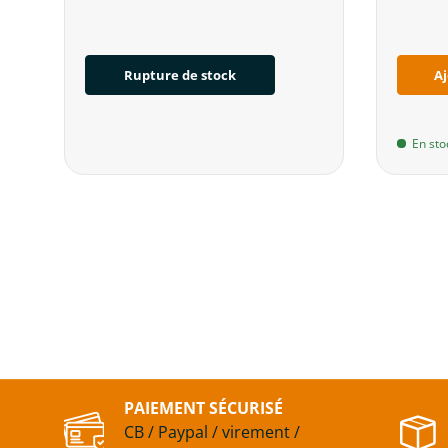
Rupture de stock
Aj
En sto
PAIEMENT SÉCURISÉ
CB / Paypal / virement /