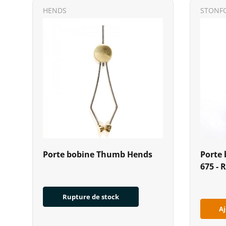
HENDS
STONF
Porte bobine Thumb Hends
Porte 
675 - 
Rupture de stock
Aj