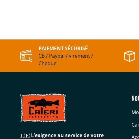
Sous-total:0,00 €
Chargement...
PAIEMENT SÉCURISÉ
CB / Paypal / virement /
Chèque
No
Mo
Can
🇫🇷
L’exigence au service de votre
Acc