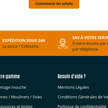
Commencer les achats
SAV À VOTRE SERV
EXPÉDITION SOUS 24H
À votre écoute par 
La poste / Colissimo
par téléphone
tre gamme
Besoin d'aide ?
ntage mouche
Mentions Légales
nes / Moulinets / Soies
Conditions Générales de V
essoires et boites
Politique de confidentialité