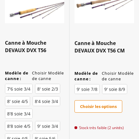
Canne à Mouche
Canne à Mouche
DEVAUX DVX T56
DEVAUX DVX T56 CM
Modèle de
Choisir Modèle
Modèle de
Choisir Modèle
canne
:
de canne
canne
:
de canne
7'6 soie 3/4
8' soie 2/3
9' soie 7/8
9' soie 8/9
8' soie 4/5
8'4 soie 3/4
Choisir les options
8'8 soie 3/4
8'8 soie 4/5
9' soie 3/4
Stock très faible (2 unités)
9' soie 4/5
9' soie 5/6