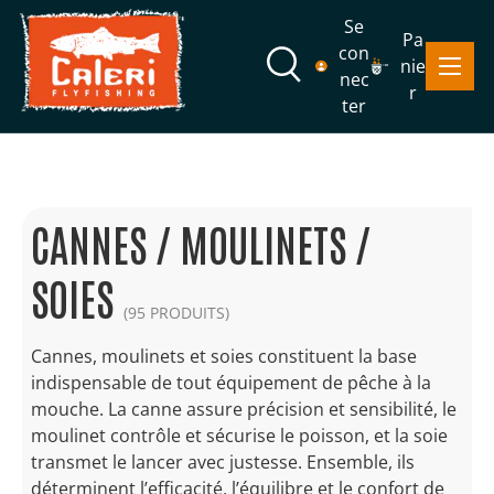
Se
Pa
Aller au contenu
con
Menu
nie
Recherche
nec
r
ter
Recherche
Rechercher
CANNES / MOULINETS /
SOIES
(95 PRODUITS)
Cannes, moulinets et soies constituent la base
indispensable de tout équipement de pêche à la
mouche. La canne assure précision et sensibilité, le
moulinet contrôle et sécurise le poisson, et la soie
transmet le lancer avec justesse. Ensemble, ils
déterminent l’efficacité, l’équilibre et le confort de