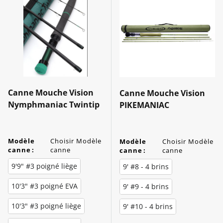
Canne Mouche Vision
Canne Mouche Vision
Nymphmaniac Twintip
PIKEMANIAC
Modèle
Choisir Modèle
Modèle
Choisir Modèle
canne
:
canne
canne
:
canne
9'9" #3 poigné liège
9' #8 - 4 brins
10'3" #3 poigné EVA
9' #9 - 4 brins
10'3" #3 poigné liège
9' #10 - 4 brins