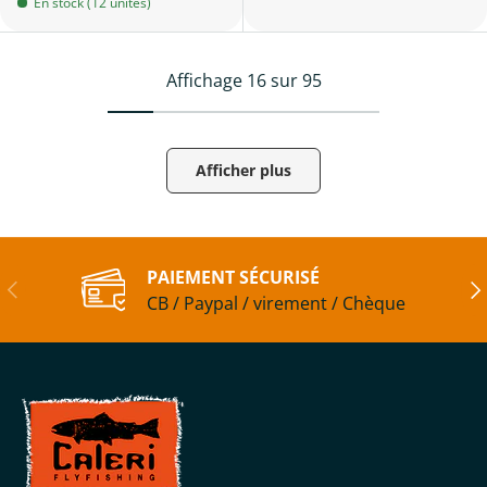
En stock (12 unités)
Affichage 16 sur 95
Afficher plus
PAIEMENT SÉCURISÉ
Précédent
Sui
CB / Paypal / virement / Chèque