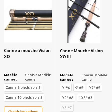
Canne à mouche Vision
Canne Mouche Vision
XO
XO III
Modèle
Choisir Modèle
Modèle
Choisir Modèle
canne
:
canne
canne
:
canne
Canne 9 pieds soie 5
9' #4
9' #5
9'7" #5
Canne 10 pieds soie 3
9'9" #8
10'8" #3
9'3 #7
Choisir les options