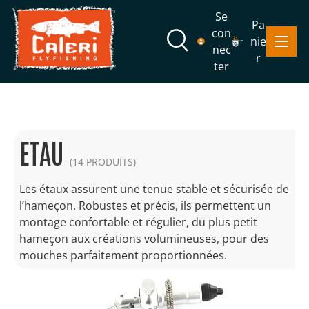
Se
Pa
Aller au contenu
con
Menu
nie
Recherche
nec
r
ter
Recherche
Rechercher
ETAU
(14 PRODUITS)
Les étaux assurent une tenue stable et sécurisée de
l’hameçon. Robustes et précis, ils permettent un
montage confortable et régulier, du plus petit
hameçon aux créations volumineuses, pour des
mouches parfaitement proportionnées.