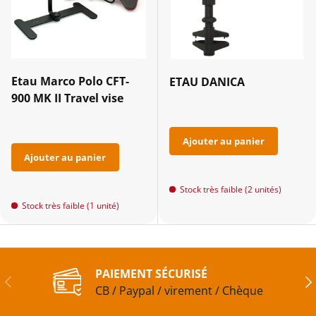
Etau Marco Polo CFT-
ETAU DANICA
900 MK II Travel vise
Ajouter au panier
Ajouter au panier
Stock très faible (2 unités)
Stock très faible (1 unité)
PAIEMENT SÉCURISÉ
Précédent
Sui
CB / Paypal / virement / Chèque