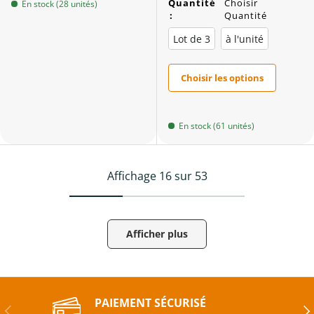
Quantité
Choisir
En stock (28 unités)
:
Quantité
Lot de 3
à l'unité
Choisir les options
En stock (61 unités)
Affichage 16 sur 53
Afficher plus
PAIEMENT SÉCURISÉ
Précédent
Sui