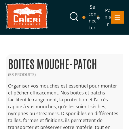
Se
Pa
Aller au contenu
con
Menu
nie
Recherche
nec
r
ter
Recherche
Rechercher
BOITES MOUCHE-PATCH
(53 PRODUITS)
Organiser vos mouches est essentiel pour monter
et pêcher efficacement. Nos boîtes et patchs
facilitent le rangement, la protection et l’accès
rapide à vos mouches, qu’elles soient sèches,
nymphes ou streamers. Disponibles en différentes
tailles, formes et finitions, ils permettent de
transporter et préserver votre matériel tout en