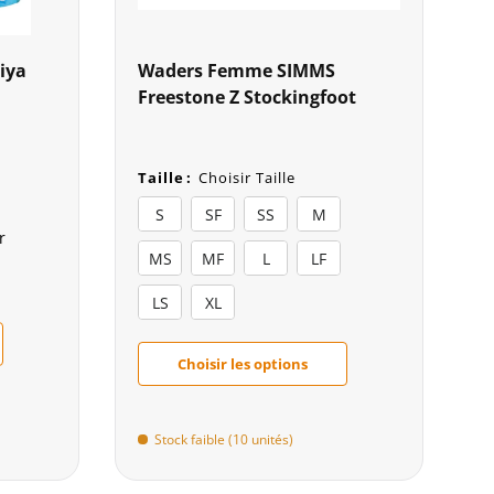
iya
Waders Femme SIMMS
Freestone Z Stockingfoot
Taille
:
Choisir Taille
S
SF
SS
M
r
MS
MF
L
LF
LS
XL
Choisir les options
Stock faible (10 unités)