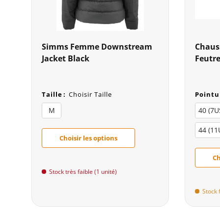
Simms Femme Downstream
Chaus
Jacket Black
Feutr
Taille
:
Choisir Taille
Pointu
M
40 (7U
44 (11
Choisir les options
Ch
Stock très faible (1 unité)
Stock 