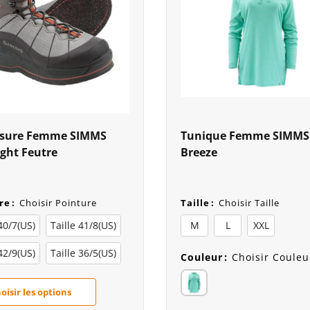
sure Femme SIMMS
Tunique Femme SIMMS
ght Feutre
Breeze
re
:
Choisir Pointure
Taille
:
Choisir Taille
 40/7(US)
Taille 41/8(US)
M
L
XXL
 42/9(US)
Taille 36/5(US)
Couleur
:
Choisir Couleu
oisir les options