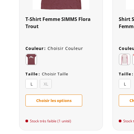
T-Shirt Femme SIMMS Flora
Shirt 
Trout
Femm
Couleur
:
Choisir Couleur
Coule
Taille
:
Choisir Taille
Taille
:
L
XL
L
Choisir les options
Ch
Stock très faible (1 unité)
Stock t