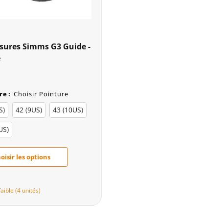
sures Simms G3 Guide -
e
re
:
Choisir Pointure
S)
42 (9US)
43 (10US)
US)
oisir les options
faible (4 unités)