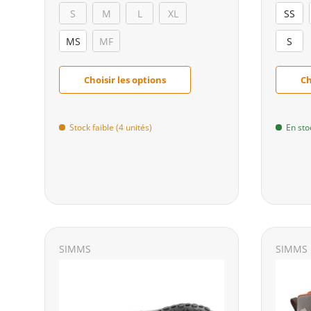
S
M
L
XL
SS
MS
MF
S
Choisir les options
Ch
Stock faible (4 unités)
En sto
SIMMS
SIMMS