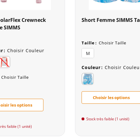
SolarFlex Crewneck
Short Femme SIMMS Ta
e SIMMS
Taille
:
Choisir Taille
ur
:
Choisir Couleur
M
Couleur
:
Choisir Couleu
Choisir Taille
Choisir les options
oisir les options
Stock très faible (1 unité)
rès faible (1 unité)