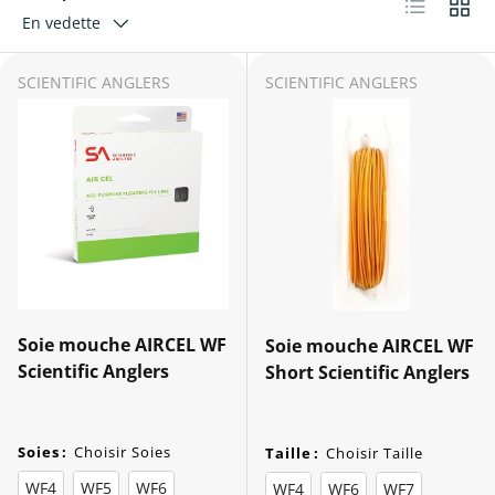
Liste
Grille
En vedette
SCIENTIFIC ANGLERS
SCIENTIFIC ANGLERS
Soie mouche AIRCEL WF
Soie mouche AIRCEL WF
Scientific Anglers
Short Scientific Anglers
Soies
:
Choisir Soies
Taille
:
Choisir Taille
WF4
WF5
WF6
WF4
WF6
WF7