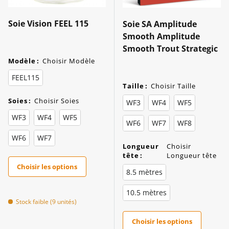
Soie Vision FEEL 115
Soie SA Amplitude
Smooth Amplitude
Smooth Trout Strategic
Modèle
:
Choisir Modèle
FEEL115
Taille
:
Choisir Taille
Soies
:
Choisir Soies
WF3
WF4
WF5
WF3
WF4
WF5
WF6
WF7
WF8
WF6
WF7
Longueur
Choisir
tête
:
Longueur tête
Choisir les options
8.5 mètres
10.5 mètres
Stock faible (9 unités)
Choisir les options