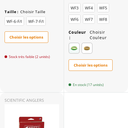
WF3
WF4
WF5
Taille
:
Choisir Taille
WF6
WF7
WF8
WF-6-F/I
WF-7-F/I
Couleur
Choisir
Choisir les options
:
Couleur
Stock très faible (2 unités)
Choisir les options
En stock (17 unités)
SCIENTIFIC ANGLERS