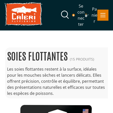
Se
Pa
Aller au contenu
con
Menu
nie
Recherche
nec
r
ter
Recherche
Rechercher
SOIES FLOTTANTES
(15 PRODUITS)
Les soies flottantes restent à la surface, idéales
pour les mouches sèches et lancers délicats. Elles
offrent précision, contrôle et équilibre, permettant
des présentations naturelles et efficaces sur toutes
les espèces de poissons.