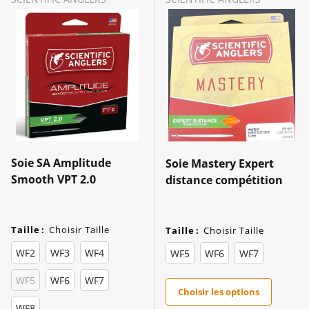
Soie SA Amplitude
Soie Mastery Expert
Smooth VPT 2.0
distance compétition
Taille
:
Choisir Taille
Taille
:
Choisir Taille
WF2
WF3
WF4
WF5
WF6
WF7
WF5
WF6
WF7
Choisir les options
WF8