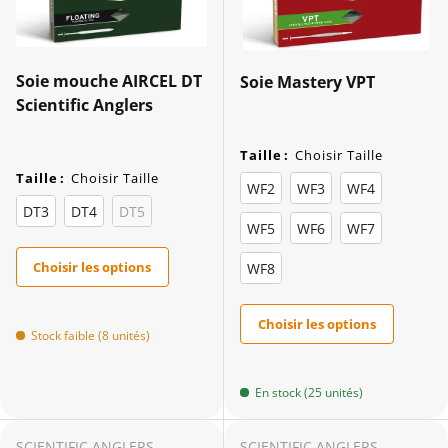
Soie mouche AIRCEL DT
Soie Mastery VPT
Scientific Anglers
Taille
:
Choisir Taille
Taille
:
Choisir Taille
WF2
WF3
WF4
DT3
DT4
DT5
WF5
WF6
WF7
Choisir les options
WF8
Choisir les options
Stock faible (8 unités)
En stock (25 unités)
SCIENTIFIC ANGLERS
SCIENTIFIC ANGLERS