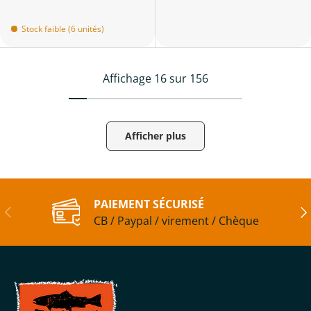
Stock faible (6 unités)
Affichage 16 sur 156
Afficher plus
PAIEMENT SÉCURISÉ
Précédent
Sui
CB / Paypal / virement / Chèque