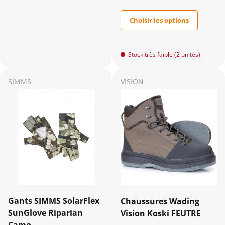
Choisir les options
Stock très faible (2 unités)
SIMMS
VISION
Gants SIMMS SolarFlex
Chaussures Wading
SunGlove Riparian
Vision Koski FEUTRE
Camo