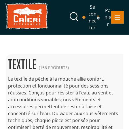
Se
Pa
Aller au contenu
con
Menu
nie
Recherche
nec
r
ter
Recherche
Rechercher
TEXTILE
(156 PRODUITS)
Le textile de pêche à la mouche allie confort,
protection et fonctionnalité pour des sessions
réussies. Conçus pour résister à l’eau, au vent et
aux conditions variables, nos vêtements et
accessoires permettent de rester à l’aise et
concentré sur l’eau. Du wader aux sous-vêtements
techniques, chaque pièce est pensée pour
optimiser liberté de mouvement, respirabilité et