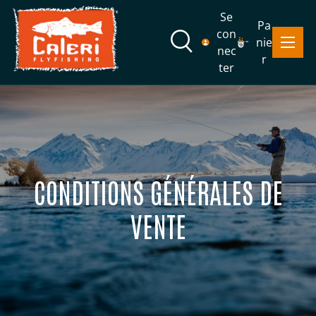
Se
Pa
Aller au contenu
con
Menu
nie
Recherche
nec
r
ter
Recherche
Rechercher
CONDITIONS GÉNÉRALES DE
VENTE