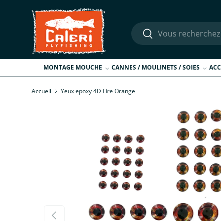
Aller au contenu
Recherche
Rechercher
MONTAGE MOUCHE
CANNES / MOULINETS / SOIES
ACC
Accueil
Yeux epoxy 4D Fire Orange
Passer aux informations produits
Précédent