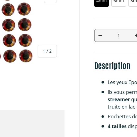
4mm
6mm
8
Qté
Diminuer la quan
de
1
/
2
Description
Les yeux Epo
Ils vous per
galerie
streamer
qu
truite en lac
Pochettes d
4 tailles
disp