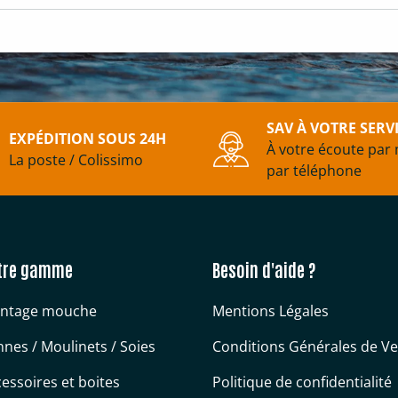
SAV À VOTRE SERV
EXPÉDITION SOUS 24H
À votre écoute par 
La poste / Colissimo
par téléphone
tre gamme
Besoin d'aide ?
ntage mouche
Mentions Légales
nes / Moulinets / Soies
Conditions Générales de V
essoires et boites
Politique de confidentialité