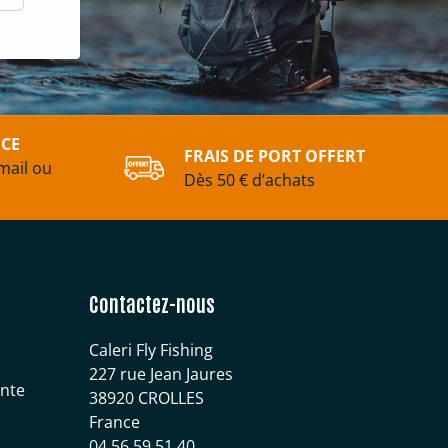
ICE
FRAIS DE PORT OFFERT
mail ou
Dès 50 € d’achats
Contactez-nous
Caleri Fly Fishing
227 rue Jean Jaures
ente
38920 CROLLES
France
04 56 59 51 40