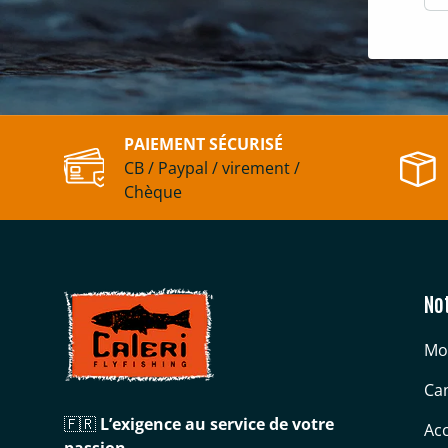
PAIEMENT SÉCURISÉ
CB / Paypal / virement /
Chèque
No
Mo
Can
🇫🇷
L’exigence au service de votre
Acc