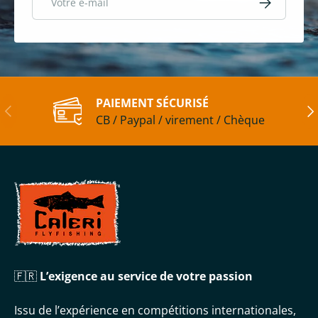
PAIEMENT SÉCURISÉ
Précédent
Sui
CB / Paypal / virement / Chèque
🇫🇷
L’exigence au service de votre passion
Issu de l’expérience en compétitions internationales,