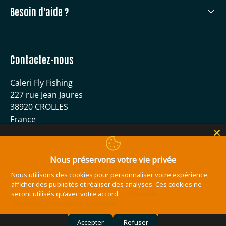
Besoin d'aide ?
Contactez-nous
Caleri Fly Fishing
227 rue Jean Jaures
38920 CROLLES
France
04 56 59 51 40
contact@caleri-flyfishing.com
Nous préservons votre vie privée
Nous utilisons des cookies pour personnaliser votre expérience,
Moyens de paiement acceptés
afficher des publicités et réaliser des analyses. Ces cookies ne
seront utilisés qu’avec votre accord.
Politique de
confidentialité
Politique de Google
Accepter
Refuser