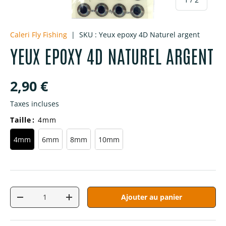
Caleri Fly Fishing
|
SKU :
Yeux epoxy 4D Naturel argent
YEUX EPOXY 4D NATUREL ARGENT
Prix habituel
2,90 €
Taxes incluses
Taille
:
4mm
4mm
6mm
8mm
10mm
Qté
Ajouter au panier
Diminuer la quantité
Augmenter la quantité