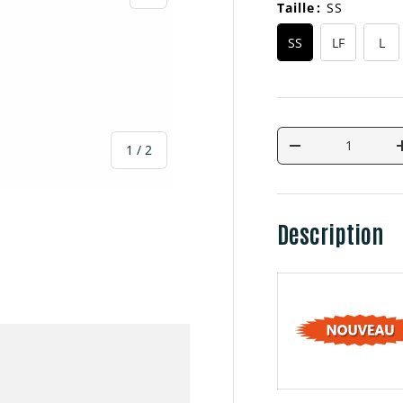
Taille
:
SS
SS
LF
L
Qté
de
1
/
2
Diminuer la quan
Description
galerie