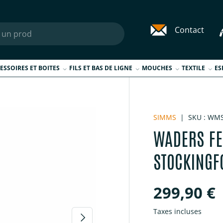
Contact
ESSOIRES ET BOITES
FILS ET BAS DE LIGNE
MOUCHES
TEXTILE
ES
SIMMS
|
SKU :
WMS
WADERS F
STOCKINGF
Prix habi
299,90 €
Taxes incluses
Suivant