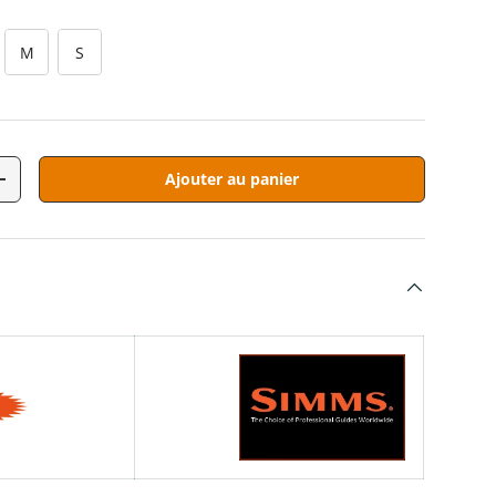
M
S
Ajouter au panier
tité
Augmenter la quantité