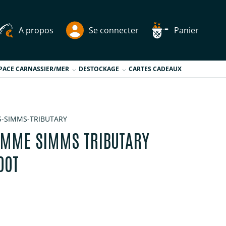
A propos
Se connecter
Panier
PACE CARNASSIER/MER
DESTOCKAGE
CARTES CADEAUX
-SIMMS-TRIBUTARY
EMME SIMMS TRIBUTARY
OOT
tuel