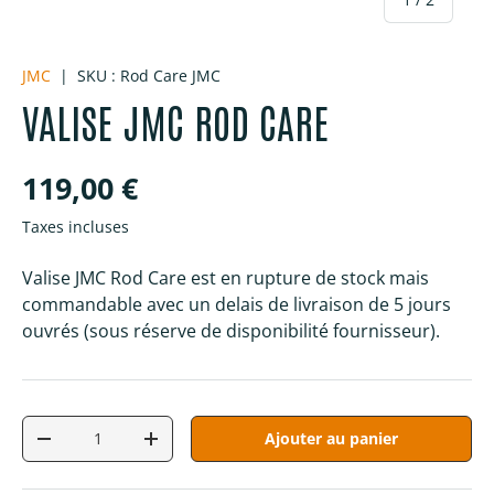
JMC
|
SKU :
Rod Care JMC
VALISE JMC ROD CARE
Prix habituel
119,00 €
Taxes incluses
Valise JMC Rod Care
est en rupture de stock mais
commandable avec un delais de livraison de 5 jours
ouvrés (sous réserve de disponibilité fournisseur).
Qté
Ajouter au panier
Diminuer la quantité
Augmenter la quantité