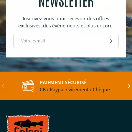
Inscrivez-vous pour recevoir des offres
exclusives, des événements et plus encore.
E-mail
S’inscrire
PAIEMENT SÉCURISÉ
Précédent
Sui
CB / Paypal / virement / Chèque