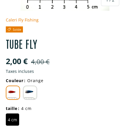
Caleri Fly Fishing
Solde
TUBE FLY
Prix soldé
Prix habituel
2,00 €
4,00 €
Taxes incluses
Couleur
:
Orange
taille
:
4 cm
4 cm