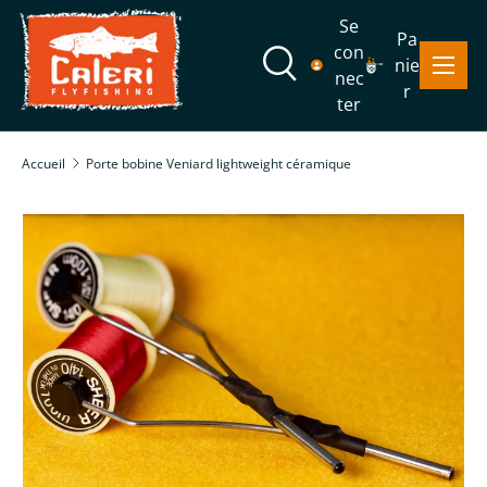
Se
Pa
Aller au contenu
con
Menu
nie
Recherche
nec
r
ter
Recherche
Rechercher
Accueil
Porte bobine Veniard lightweight céramique
Passer aux informations produits