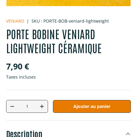
VENIARD
|
SKU :
PORTE-BOB-veniard-lightweight
PORTE BOBINE VENIARD
LIGHTWEIGHT CÉRAMIQUE
Prix habituel
7,90 €
Taxes incluses
Qté
Ajouter au panier
Diminuer la quantité
Augmenter la quantité
Description