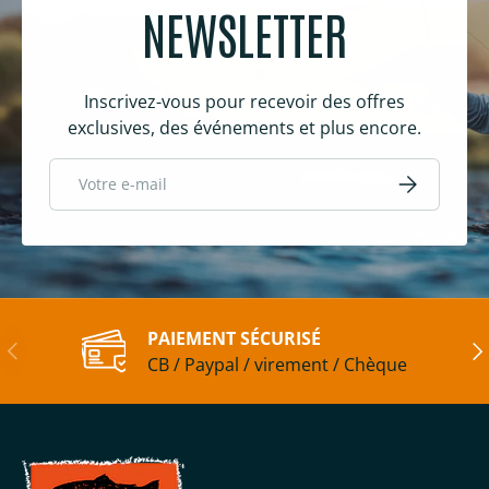
NEWSLETTER
Inscrivez-vous pour recevoir des offres
exclusives, des événements et plus encore.
E-mail
S’inscrire
PAIEMENT SÉCURISÉ
Précédent
Sui
CB / Paypal / virement / Chèque