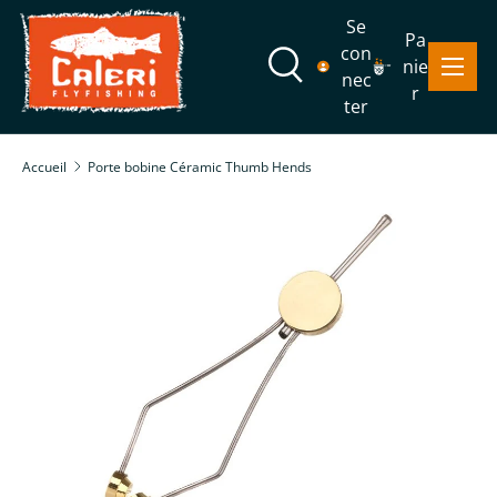
Se
Pa
Aller au contenu
con
Menu
nie
Recherche
nec
r
ter
Recherche
Rechercher
Accueil
Porte bobine Céramic Thumb Hends
Passer aux informations produits