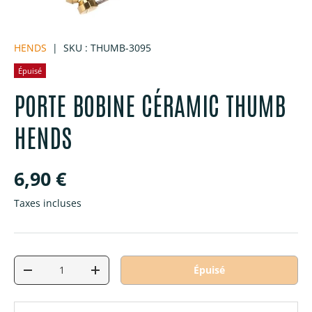
HENDS
|
SKU :
THUMB-3095
Épuisé
PORTE BOBINE CÉRAMIC THUMB
HENDS
Prix habituel
6,90 €
Taxes incluses
Qté
Épuisé
Diminuer la quantité
Augmenter la quantité