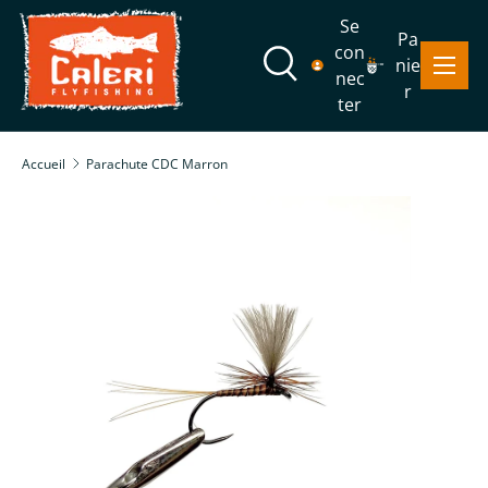
Se
Pa
Aller au contenu
con
Menu
nie
Recherche
nec
r
ter
Recherche
Rechercher
Accueil
Parachute CDC Marron
Passer aux informations produits