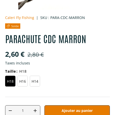
Caleri Fly Fishing
|
SKU :
PARA-CDC-MARRON
Solde
PARACHUTE CDC MARRON
Prix soldé
Prix habituel
2,60 €
2,80 €
Taxes incluses
Taille
:
H18
H18
H16
H14
Qté
Ajouter au panier
Diminuer la quantité
Augmenter la quantité