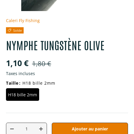
Caleri Fly Fishing
Solde
NYMPHE TUNGSTÈNE OLIVE
Prix soldé
Prix habituel
1,10 €
1,80 €
Taxes incluses
Taille
:
H18 bille 2mm
H18 bille 2mm
Qté
Ajouter au panier
Diminuer la quantité
Augmenter la quantité