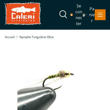
Se
Pa
Aller au contenu
con
Menu
nie
Recherche
nec
r
ter
Recherche
Rechercher
Accueil
Nymphe Tungstène Olive
Passer aux informations produits