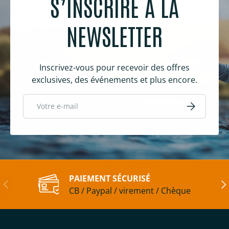
S’INSCRIRE À LA
NEWSLETTER
Inscrivez-vous pour recevoir des offres
exclusives, des événements et plus encore.
E-mail
S’inscrire
PAIEMENT SÉCURISÉ
Précédent
Sui
CB / Paypal / virement / Chèque