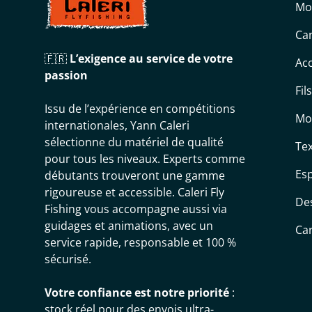
Mo
Can
🇫🇷
L’exigence au service de votre
Acc
passion
Fil
Issu de l’expérience en compétitions
Mo
internationales, Yann Caleri
sélectionne du matériel de qualité
Tex
pour tous les niveaux. Experts comme
Es
débutants trouveront une gamme
rigoureuse et accessible. Caleri Fly
De
Fishing vous accompagne aussi via
guidages et animations, avec un
Ca
service rapide, responsable et 100 %
sécurisé.
Votre confiance est notre priorité
:
stock réel pour des envois ultra-