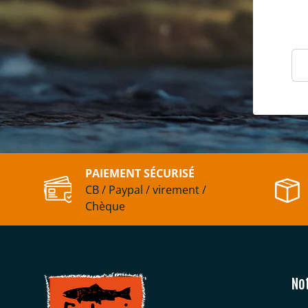
E-m
PAIEMENT SÉCURISÉ
CB / Paypal / virement /
Chèque
No