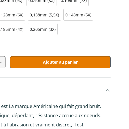
,083mm (9X)
0,090mm (8X)
0,104mm (7X)
,128mm (6X)
0,138mm (5,5X)
0,148mm (5X)
,185mm (4X)
0,205mm (3X)
Ajouter au panier
tité
Augmenter la quantité
est La marque Américaine qui fait grand bruit.
tique, déperlant, résistance accrue aux noeuds.
t à l'abrasion et vraiment discret, il est