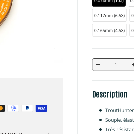
0,074mm (10X)
0
0,117mm (6,5X)
0
0,165mm (4,5X)
0
Qté
Diminuer la quan
Description
TroutHunter 
Souple, élas
Trés résistan