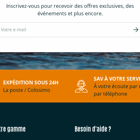
Inscrivez-vous pour recevoir des offres exclusives, des
événements et plus encore.
ail
S’in
SAV À VOTRE SERV
EXPÉDITION SOUS 24H
À votre écoute par 
La poste / Colissimo
par téléphone
tre gamme
Besoin d'aide ?