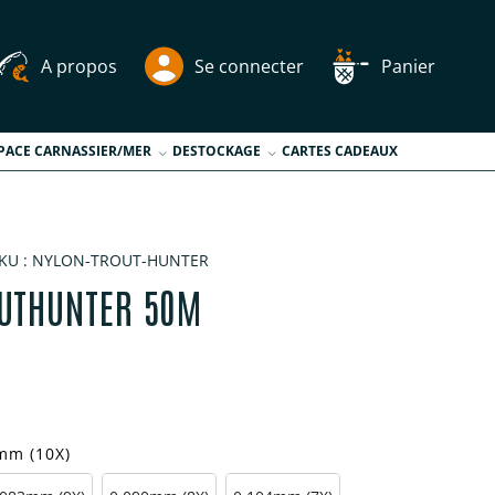
A propos
Se connecter
Panier
PACE CARNASSIER/MER
DESTOCKAGE
CARTES CADEAUX
KU :
NYLON-TROUT-HUNTER
UTHUNTER 50M
tuel
mm (10X)