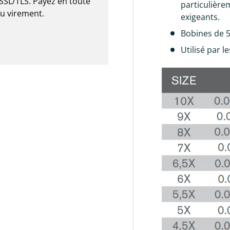
SSL/TLS. Payez en toute
particulière
ou virement.
exigeants.
Bobines de 
Utilisé par 