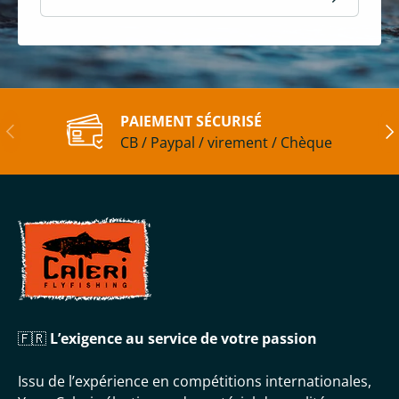
PAIEMENT SÉCURISÉ
Précédent
Sui
CB / Paypal / virement / Chèque
🇫🇷
L’exigence au service de votre passion
Issu de l’expérience en compétitions internationales,