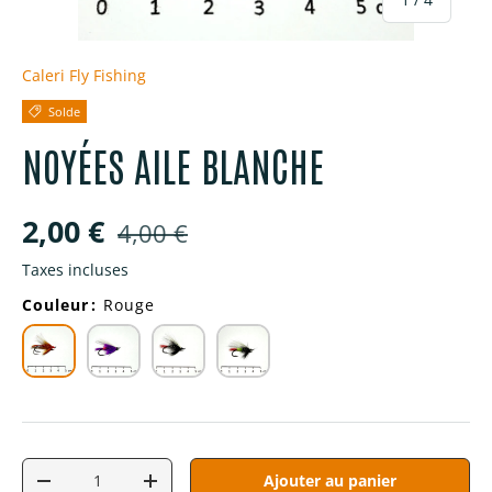
Caleri Fly Fishing
Solde
NOYÉES AILE BLANCHE
Prix soldé
Prix habituel
2,00 €
4,00 €
Taxes incluses
Couleur
:
Rouge
Qté
Ajouter au panier
Diminuer la quantité
Augmenter la quantité