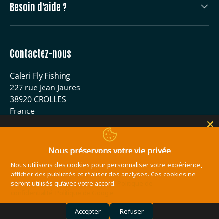
Besoin d'aide ?
Contactez-nous
Caleri Fly Fishing
227 rue Jean Jaures
38920 CROLLES
France
04 56 59 51 40
contact@caleri-flyfishing.com
Nous préservons votre vie privée
Nous utilisons des cookies pour personnaliser votre expérience,
Moyens de paiement acceptés
afficher des publicités et réaliser des analyses. Ces cookies ne
seront utilisés qu’avec votre accord.
Politique de
confidentialité
Politique de Google
Accepter
Refuser
© 2026
Caleri Fly Fishing
.
Site réalisé par l'agence de communication