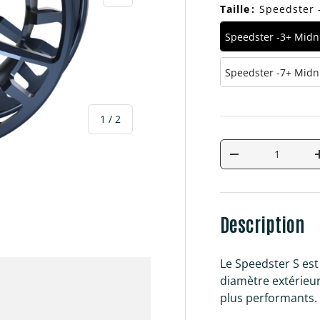
Taille
:
Speedster 
Speedster -3+ Midn
Speedster -7+ Midn
de
1
/
2
Qté
Diminuer la quan
Description
galerie
Le Speedster S es
diamètre extérieur
plus performants.