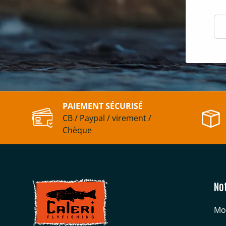
E-m
PAIEMENT SÉCURISÉ
CB / Paypal / virement /
Chèque
No
Mo