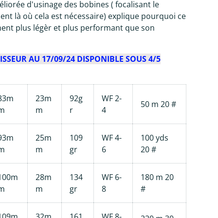
iorée d'usinage des bobines ( focalisant le
nt là où cela est nécessaire) explique pourquoi ce
ent plus légèr et plus performant que son
SSEUR AU 17/09/24 DISPONIBLE SOUS 4/5
83m
23m
92g
WF 2-
50 m 20 #
m
m
r
4
93m
25m
109
WF 4-
100 yds
m
m
gr
6
20 #
100m
28m
134
WF 6-
180 m 20
m
m
gr
8
#
109m
32m
161
WF 8-