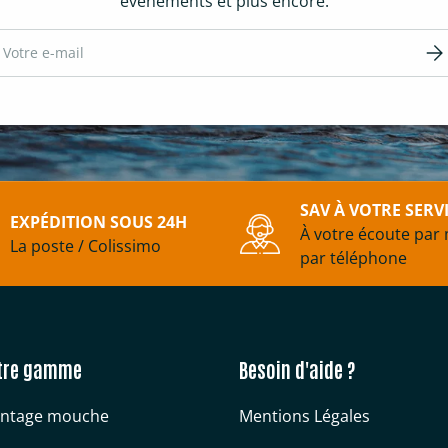
événements et plus encore.
ail
S’in
SAV À VOTRE SERV
EXPÉDITION SOUS 24H
À votre écoute par 
La poste / Colissimo
par téléphone
tre gamme
Besoin d'aide ?
ntage mouche
Mentions Légales