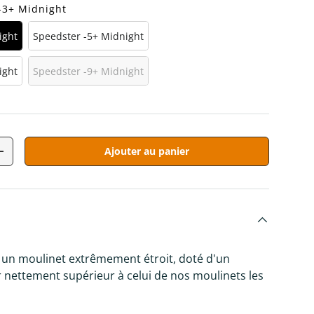
-3+ Midnight
ight
Speedster -5+ Midnight
ight
Speedster -9+ Midnight
Ajouter au panier
tité
Augmenter la quantité
t un moulinet extrêmement étroit, doté d'un
 nettement supérieur à celui de nos moulinets les