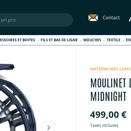
Contact
ESSOIRES ET BOITES
FILS ET BAS DE LIGNE
MOUCHES
TEXTILE
ES
WATERWORKS LAM
MOULINET 
MIDNIGHT
Prix habi
499,00 €
Taxes incluses
Suivant