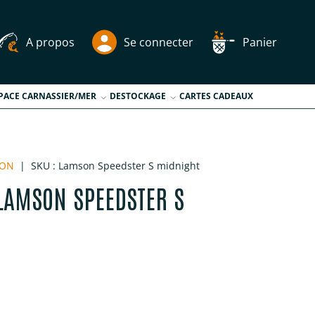
A propos
Se connecter
Panier
PACE CARNASSIER/MER
DESTOCKAGE
CARTES CADEAUX
SON
|
SKU :
Lamson Speedster S midnight
LAMSON SPEEDSTER S
tuel