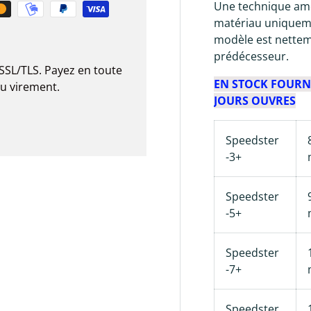
Une technique amél
matériau uniqueme
modèle est nettem
prédécesseur.
SSL/TLS. Payez en toute
EN STOCK FOURNI
ou virement.
JOURS OUVRES
Speedster
-3+
Speedster
-5+
Speedster
-7+
Speedster