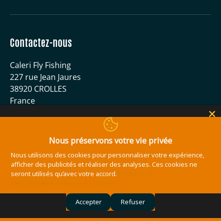
Contactez-nous
Caleri Fly Fishing
227 rue Jean Jaures
38920 CROLLES
France
04 56 59 51 40
contact@caleri-flyfishing.com
Nous préservons votre vie privée
Nous utilisons des cookies pour personnaliser votre expérience,
Moyens de paiement acceptés
afficher des publicités et réaliser des analyses. Ces cookies ne
seront utilisés qu’avec votre accord.
Politique de
confidentialité
Politique de Google
Accepter
Refuser
© 2026
Caleri Fly Fishing
.
Site réalisé par l'agence de communication
Ailleurs à Grenoble