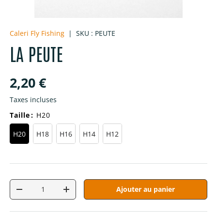
Caleri Fly Fishing
|
SKU :
PEUTE
LA PEUTE
Prix habituel
2,20 €
Taxes incluses
Taille
:
H20
H20
H18
H16
H14
H12
Qté
Ajouter au panier
Diminuer la quantité
Augmenter la quantité