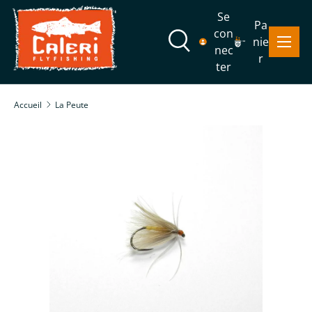
Se
Pa
Aller au contenu
con
Menu
nie
Recherche
nec
r
ter
Recherche
Rechercher
Accueil
La Peute
Passer aux informations produits