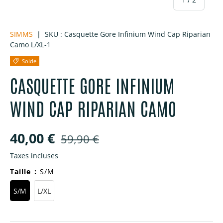
SIMMS
|
SKU :
Casquette Gore Infinium Wind Cap Riparian
Camo L/XL-1
Solde
CASQUETTE GORE INFINIUM
WIND CAP RIPARIAN CAMO
Prix soldé
Prix habituel
40,00 €
59,90 €
Taxes incluses
Taille
:
S/M
S/M
L/XL