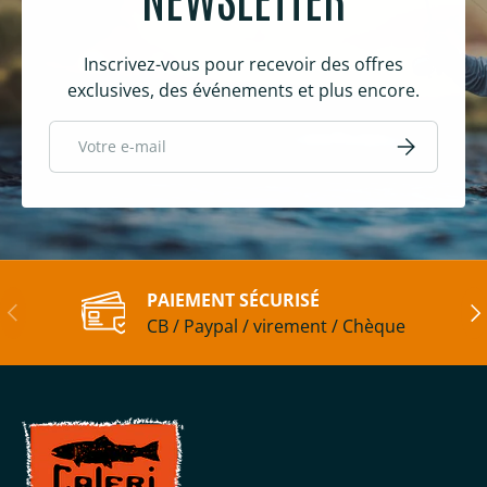
Inscrivez-vous pour recevoir des offres
exclusives, des événements et plus encore.
E-mail
S’inscrire
PAIEMENT SÉCURISÉ
Précédent
Sui
CB / Paypal / virement / Chèque