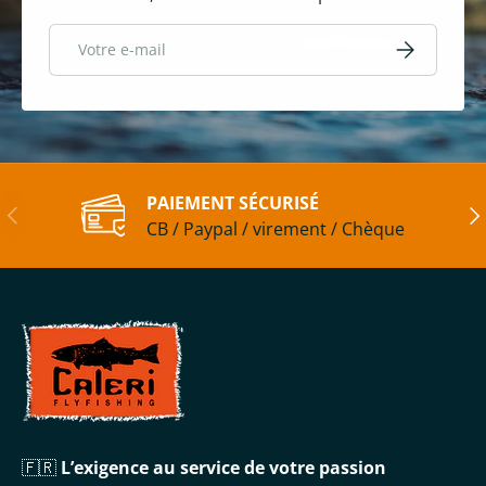
E-mail
S’inscrire
PAIEMENT SÉCURISÉ
Précédent
Sui
CB / Paypal / virement / Chèque
🇫🇷
L’exigence au service de votre passion