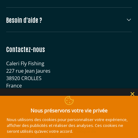
Besoin d'aide ?
Contactez-nous
Caleri Fly Fishing
227 rue Jean Jaures
38920 CROLLES
France
04 56 59 51 40
contact@caleri-flyfishing.com
Nous préservons votre vie privée
Nous utilisons des cookies pour personnaliser votre expérience,
Moyens de paiement acceptés
afficher des publicités et réaliser des analyses. Ces cookies ne
seront utilisés qu’avec votre accord.
Politique de
confidentialité
Politique de Google