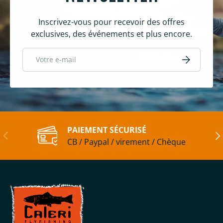
Inscrivez-vous pour recevoir des offres
exclusives, des événements et plus encore.
E-mail
S’inscrire
PAIEMENT SÉCURISÉ
Précédent
Sui
CB / Paypal / virement / Chèque