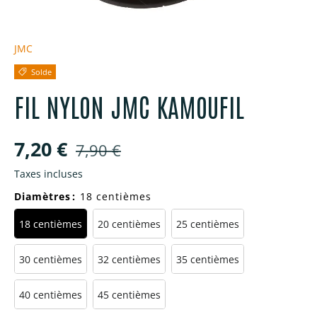
JMC
Solde
FIL NYLON JMC KAMOUFIL
Prix soldé
Prix habituel
7,20 €
7,90 €
Taxes incluses
Diamètres
:
18 centièmes
18 centièmes
20 centièmes
25 centièmes
30 centièmes
32 centièmes
35 centièmes
40 centièmes
45 centièmes