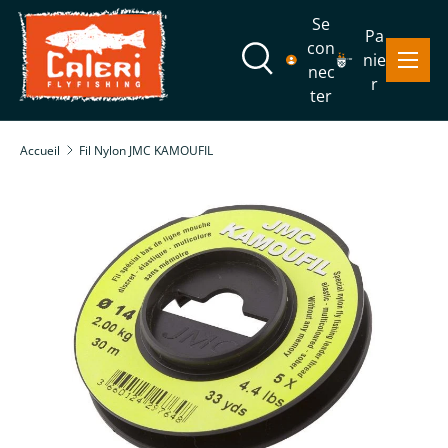
Se
Pa
Aller au contenu
con
Menu
nie
Recherche
nec
r
ter
Recherche
Rechercher
Accueil
Fil Nylon JMC KAMOUFIL
Passer aux informations produits