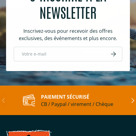
NEWSLETTER
Inscrivez-vous pour recevoir des offres
exclusives, des événements et plus encore.
E-mail
S’inscrire
PAIEMENT SÉCURISÉ
Précédent
Sui
CB / Paypal / virement / Chèque