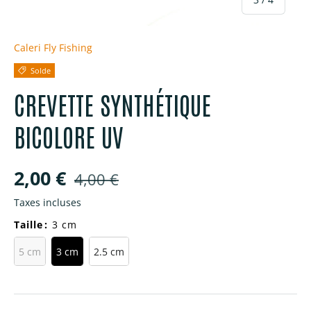
Caleri Fly Fishing
Solde
CREVETTE SYNTHÉTIQUE
BICOLORE UV
Prix soldé
Prix habituel
2,00 €
4,00 €
Taxes incluses
Taille
:
3 cm
5 cm
3 cm
2.5 cm