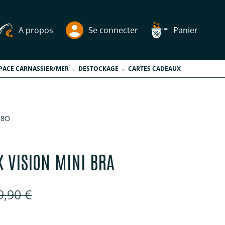
A propos
Se connecter
Panier
PACE CARNASSIER/MER
DESTOCKAGE
CARTES CADEAUX
78O
K VISION MINI BRA
é
rix habituel
9,90 €