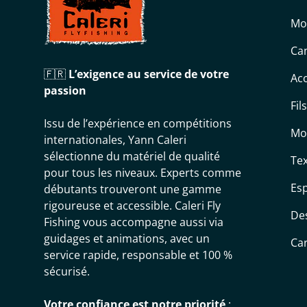
Mo
Can
🇫🇷
L’exigence au service de votre
Acc
passion
Fil
Issu de l’expérience en compétitions
Mo
internationales, Yann Caleri
sélectionne du matériel de qualité
Tex
pour tous les niveaux. Experts comme
Es
débutants trouveront une gamme
rigoureuse et accessible. Caleri Fly
De
Fishing vous accompagne aussi via
guidages et animations, avec un
Ca
service rapide, responsable et 100 %
sécurisé.
Votre confiance est notre priorité
: