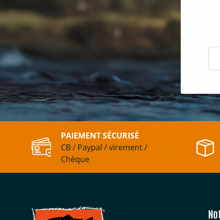
E-m
PAIEMENT SÉCURISÉ
CB / Paypal / virement /
Chèque
No