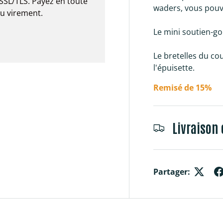
SSL/TLS. Payez en toute
waders, vous pouvez
ou virement.
Le mini soutien-go
Le bretelles du c
l'épuisette.
Remisé de 15%
Livraison 
Partager: