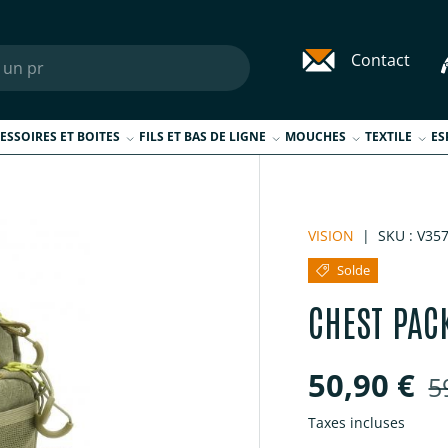
Contact
ESSOIRES ET BOITES
FILS ET BAS DE LIGNE
MOUCHES
TEXTILE
ES
VISION
|
SKU :
V35
Solde
CHEST PAC
Prix sold
P
50,90 €
5
Taxes incluses