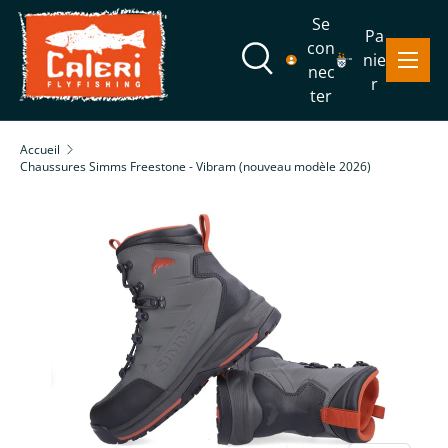
Se
Pa
Aller au contenu
con
Menu
nie
Recherche
nec
r
ter
Recherche
Rechercher
Accueil
Chaussures Simms Freestone - Vibram (nouveau modèle 2026)
Passer aux informations produits