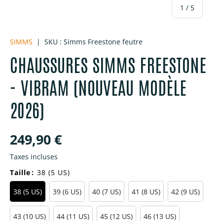
de
1
/
5
SIMMS
|
SKU :
Simms Freestone feutre
CHAUSSURES SIMMS FREESTONE
- VIBRAM (NOUVEAU MODÈLE
2026)
Prix habituel
249,90 €
Taxes incluses
Taille
:
38 (5 US)
38 (5 US)
39 (6 US)
40 (7 US)
41 (8 US)
42 (9 US)
43 (10 US)
44 (11 US)
45 (12 US)
46 (13 US)