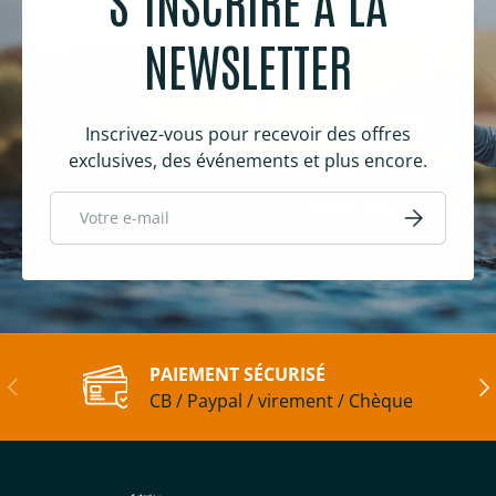
S’INSCRIRE À LA
NEWSLETTER
Inscrivez-vous pour recevoir des offres
exclusives, des événements et plus encore.
E-mail
S’inscrire
PAIEMENT SÉCURISÉ
Précédent
Sui
CB / Paypal / virement / Chèque