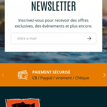
NEWSLETTER
Inscrivez-vous pour recevoir des offres
exclusives, des événements et plus encore.
E-mail
S’inscrire
PAIEMENT SÉCURISÉ
Précédent
Sui
CB / Paypal / virement / Chèque