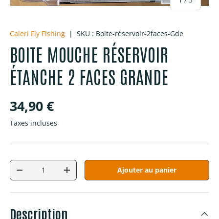
Caleri Fly Fishing
|
SKU :
Boite-réservoir-2faces-Gde
BOITE MOUCHE RÉSERVOIR
ÉTANCHE 2 FACES GRANDE
Prix habituel
34,90 €
Taxes incluses
Qté
Ajouter au panier
Diminuer la quantité
Augmenter la quantité
Description