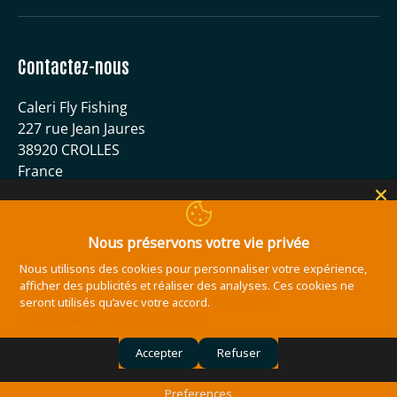
Contactez-nous
Caleri Fly Fishing
227 rue Jean Jaures
38920 CROLLES
France
04 56 59 51 40
contact@caleri-flyfishing.com
Nous préservons votre vie privée
Nous utilisons des cookies pour personnaliser votre expérience,
Moyens de paiement acceptés
afficher des publicités et réaliser des analyses. Ces cookies ne
seront utilisés qu’avec votre accord.
Politique de
confidentialité
Politique de Google
Accepter
Refuser
© 2026
Caleri Fly Fishing
.
Site réalisé par l'agence de communication
Ailleurs à Grenoble
Preferences