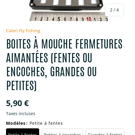
de
2
/
4
Caleri Fly Fishing
BOITES À MOUCHE FERMETURES
AIMANTÉES (FENTES OU
ENCOCHES, GRANDES OU
PETITES)
Prix habituel
5,90 €
Taxes incluses
Modèles
:
Petite à fentes
Petite à fentes
Petites à encoches
Grandes à fentes