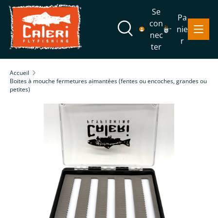
Se
Pa
Aller au contenu
con
Menu
nie
Recherche
nec
r
ter
Recherche
Rechercher
Accueil
Boites à mouche fermetures aimantées (fentes ou encoches, grandes ou
petites)
L’image 2 est maintenant disponible dans la vue de galer
Passer aux informations produits