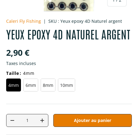
Caleri Fly Fishing
|
SKU :
Yeux epoxy 4D Naturel argent
YEUX EPOXY 4D NATUREL ARGENT
Prix habituel
2,90 €
Taxes incluses
Taille
:
4mm
4mm
6mm
8mm
10mm
Qté
Ajouter au panier
Diminuer la quantité
Augmenter la quantité