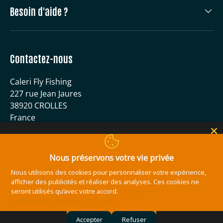
Besoin d'aide ?
Contactez-nous
Caleri Fly Fishing
227 rue Jean Jaures
38920 CROLLES
France
04 56 59 51 40
contact@caleri-flyfishing.com
Nous préservons votre vie privée
Nous utilisons des cookies pour personnaliser votre expérience,
Moyens de paiement acceptés
afficher des publicités et réaliser des analyses. Ces cookies ne
seront utilisés qu’avec votre accord.
Politique de
confidentialité
Politique de Google
Accepter
Refuser