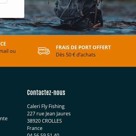
ICE
FRAIS DE PORT OFFERT
mail ou
Dès 50 € d’achats
Contactez-nous
Caleri Fly Fishing
227 rue Jean Jaures
ente
38920 CROLLES
France
04 56 59 51 40