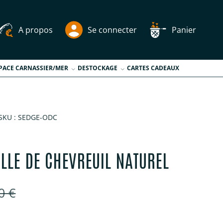
A propos
Se connecter
Panier
PACE CARNASSIER/MER
DESTOCKAGE
CARTES CADEAUX
SKU :
SEDGE-ODC
ILLE DE CHEVREUIL NATUREL
é
x habituel
0 €