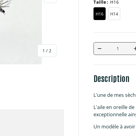
Taille
:
H16
H16
H14
Qté
de
Diminuer la quan
1
/
2
Description
L'une de mes sèche
galerie
L'aile en oreille de
exceptionnelle ain
Un modèle à avoir