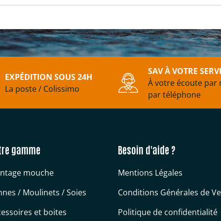
SAV À VOTRE SERV
EXPÉDITION SOUS 24H
À votre écoute par 
La poste / Colissimo
par téléphone
tre gamme
Besoin d'aide ?
ntage mouche
Mentions Légales
nes / Moulinets / Soies
Conditions Générales de V
essoires et boites
Politique de confidentialité