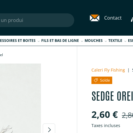
Contact
ESSOIRES ET BOITES
FILS ET BAS DE LIGNE
MOUCHES
TEXTILE
ES
el
Caleri Fly Fishing
|
Solde
SEDGE ORE
Prix sold
Pri
2,60 €
2,8
Taxes incluses
Suivant