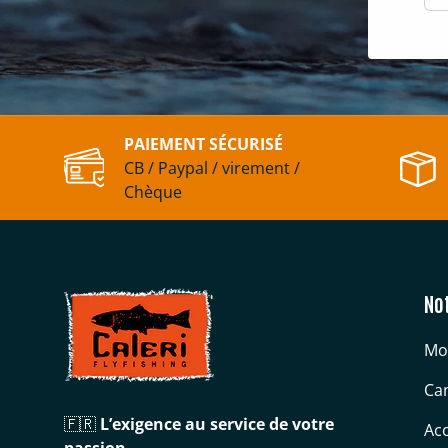
PAIEMENT SÉCURISÉ
CB / Paypal / virement /
Chèque
No
Mo
Can
🇫🇷
L’exigence au service de votre
Acc