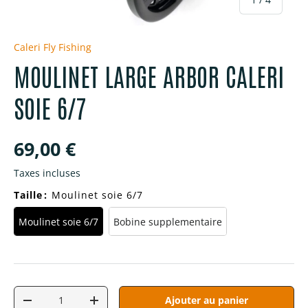
Caleri Fly Fishing
MOULINET LARGE ARBOR CALERI
SOIE 6/7
Prix habituel
69,00 €
Taxes incluses
Taille
:
Moulinet soie 6/7
Moulinet soie 6/7
Bobine supplementaire
Qté
Ajouter au panier
Diminuer la quantité
Augmenter la quantité