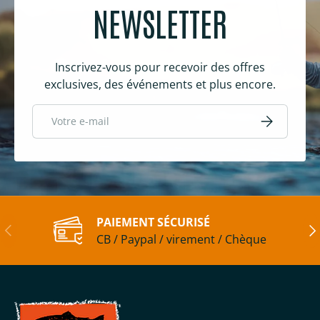
NEWSLETTER
Inscrivez-vous pour recevoir des offres
exclusives, des événements et plus encore.
E-mail
S’inscrire
PAIEMENT SÉCURISÉ
Précédent
Sui
CB / Paypal / virement / Chèque