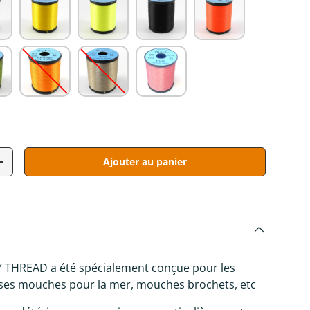
Ajouter au panier
tité
Augmenter la quantité
 galerie
ns la vue de galerie
 l’image 9 dans la vue de galerie
Charger l’image 10 dans la vue de galerie
Charger l’image 11 dans la vue de galerie
LY THREAD a été spécialement conçue pour les
ses mouches pour la mer, mouches brochets, etc