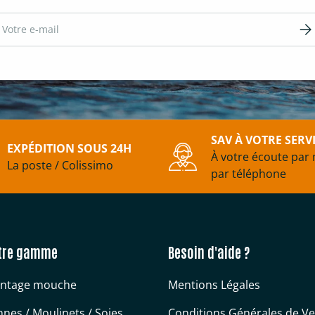
ail
S’in
SAV À VOTRE SERV
EXPÉDITION SOUS 24H
À votre écoute par 
La poste / Colissimo
par téléphone
tre gamme
Besoin d'aide ?
ntage mouche
Mentions Légales
nes / Moulinets / Soies
Conditions Générales de V