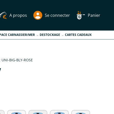
A propos
Se connecter
Panier
PACE CARNASSIER/MER
DESTOCKAGE
CARTES CADEAUX
:
UNI-BIG-BLY-ROSE
Y
tuel