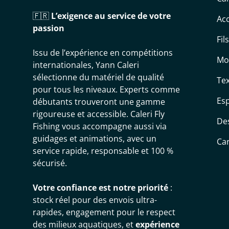
🇫🇷
L’exigence au service de votre
Acc
passion
Fil
Issu de l’expérience en compétitions
Mo
internationales, Yann Caleri
sélectionne du matériel de qualité
Tex
pour tous les niveaux. Experts comme
Es
débutants trouveront une gamme
rigoureuse et accessible. Caleri Fly
De
Fishing vous accompagne aussi via
guidages et animations, avec un
Ca
service rapide, responsable et 100 %
sécurisé.
Votre confiance est notre priorité
:
stock réel pour des envois ultra-
rapides, engagement pour le respect
des milieux aquatiques, et
expérience