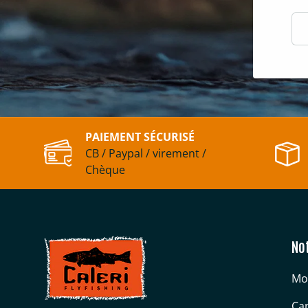
E-m
PAIEMENT SÉCURISÉ
CB / Paypal / virement /
Chèque
No
Mo
Can