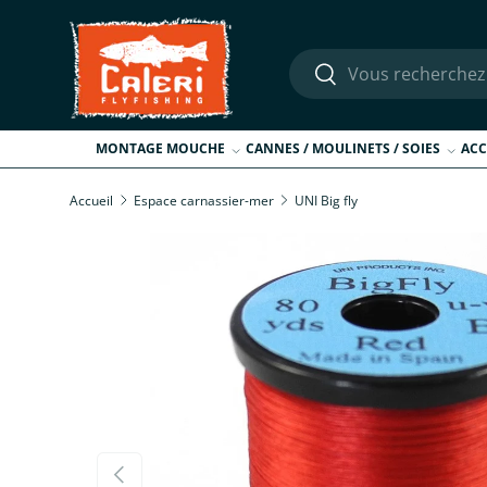
Aller au contenu
Recherche
Rechercher
MONTAGE MOUCHE
CANNES / MOULINETS / SOIES
ACC
Accueil
Espace carnassier-mer
UNI Big fly
Passer aux informations produits
Précédent