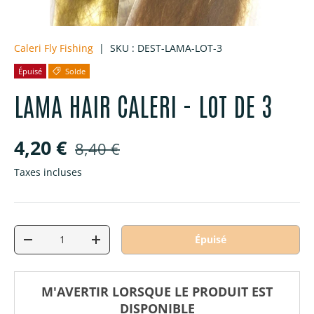
Caleri Fly Fishing
|
SKU :
DEST-LAMA-LOT-3
Épuisé
Solde
LAMA HAIR CALERI - LOT DE 3
Prix soldé
Prix habituel
4,20 €
8,40 €
Taxes incluses
Qté
Épuisé
Diminuer la quantité
Augmenter la quantité
M'AVERTIR LORSQUE LE PRODUIT EST
DISPONIBLE