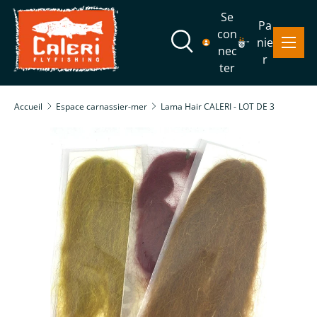
Se
Pa
Aller au contenu
con
Menu
nie
Recherche
nec
r
ter
Recherche
Rechercher
Accueil
Espace carnassier-mer
Lama Hair CALERI - LOT DE 3
Passer aux informations produits