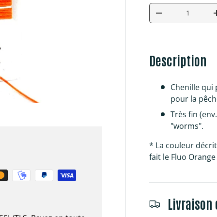
Qté
Diminuer la quan
Description
Chenille qui
pour la pêch
Très fin (en
"worms".
* La couleur décri
fait le Fluo Orange
Livraison 