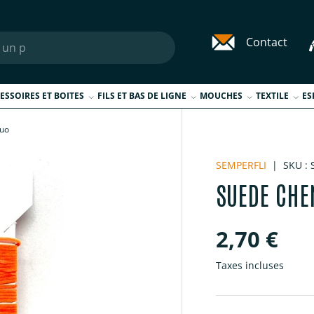
Contact
ESSOIRES ET BOITES
FILS ET BAS DE LIGNE
MOUCHES
TEXTILE
ES
luo
SEMPERFLI
|
SKU :
SUEDE CHE
Prix habi
2,70 €
Taxes incluses