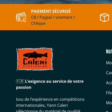
PAIEMENT SÉCURISÉ
CB / Paypal / virement /
Chèque
No
Mo
Can
🇫🇷
L’exigence au service de votre
Acc
passion
Fil
Issu de l’expérience en compétitions
Mo
internationales, Yann Caleri
sélectionne du matériel de qualité