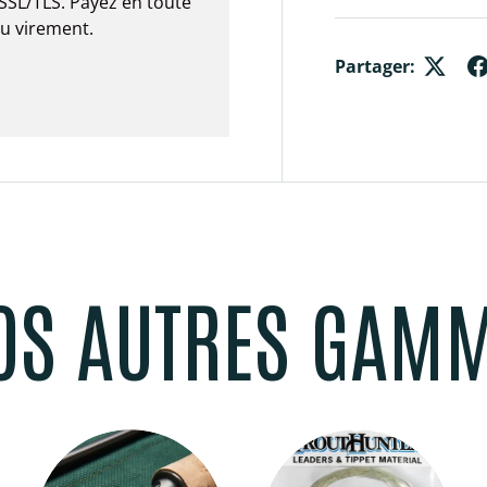
SSL/TLS. Payez en toute
ou virement.
Partager:
OS AUTRES GAM