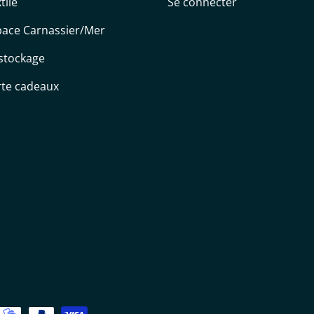
tile
Se connecter
pace Carnassier/Mer
stockage
rte cadeaux