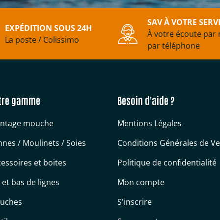
SAV À VOTRE SERV
EXPÉDITION SOUS 24H
À votre écoute par 
La poste / Colissimo
par téléphone
tre gamme
Besoin d'aide ?
ntage mouche
Mentions Légales
nes / Moulinets / Soies
Conditions Générales de V
essoires et boites
Politique de confidentialité
s et bas de lignes
Mon compte
uches
S'inscrire