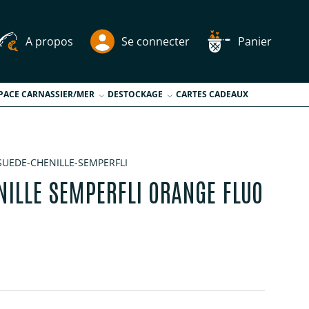
A propos
Se connecter
Panier
PACE CARNASSIER/MER
DESTOCKAGE
CARTES CADEAUX
SUEDE-CHENILLE-SEMPERFLI
NILLE SEMPERFLI ORANGE FLUO
tuel