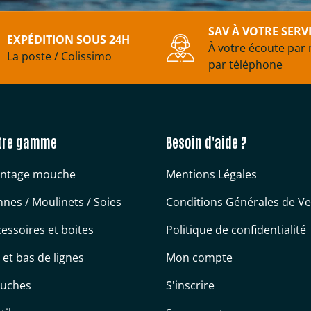
SAV À VOTRE SERV
EXPÉDITION SOUS 24H
À votre écoute par 
La poste / Colissimo
par téléphone
tre gamme
Besoin d'aide ?
ntage mouche
Mentions Légales
nes / Moulinets / Soies
Conditions Générales de V
essoires et boites
Politique de confidentialité
s et bas de lignes
Mon compte
uches
S'inscrire