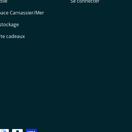
tile
Se connecter
pace Carnassier/Mer
stockage
rte cadeaux