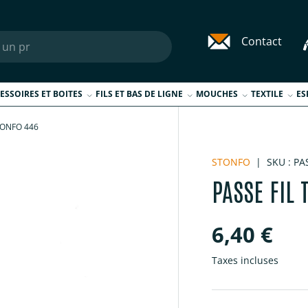
Contact
ESSOIRES ET BOITES
FILS ET BAS DE LIGNE
MOUCHES
TEXTILE
ES
STONFO 446
STONFO
|
SKU :
PA
PASSE FIL 
Prix habi
6,40 €
Taxes incluses