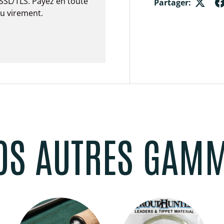
SSL/TLS. Payez en toute
Partager:
ou virement.
OS AUTRES GAM