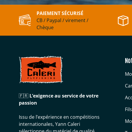
PAIEMENT SÉCURISÉ
CB / Paypal / virement /
Chèque
No
Mo
Can
🇫🇷
L’exigence au service de votre
Acc
passion
Fil
Issu de l’expérience en compétitions
Mo
internationales, Yann Caleri
sélectionne du matériel de qualité